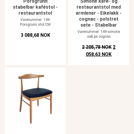
Porsgrunn
Simone kafé- og
stabelbar kaféstol -
restaurantstol med
restaurantstol
armlener - Eikelakk -
cognac - polstret
Varenummer: 149-
sete - Stabelbar
Porsgrunn stol CM
Varenummer: 149-simone
3 088,68 NOK
oak ps cognac
Opprinneli
2 205,78 NOK
2
Nåværende 
058,63 NOK