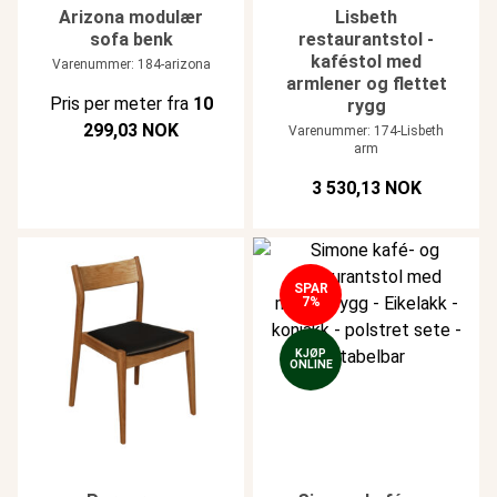
Arizona modulær
Lisbeth
sofa benk
restaurantstol -
kaféstol med
Varenummer: 184-arizona
armlener og flettet
Pris per meter fra
10
rygg
299,03 NOK
Varenummer: 174-Lisbeth
arm
3 530,13 NOK
SPAR
7%
KJØP
ONLINE