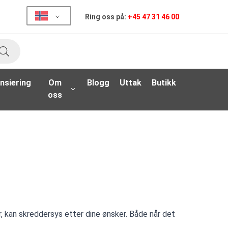
Ring oss på:
+45 47 31 46 00
Søk
nsiering
Om
Blogg
Uttak
Butikk
oss
r, kan skreddersys etter dine ønsker. Både når det