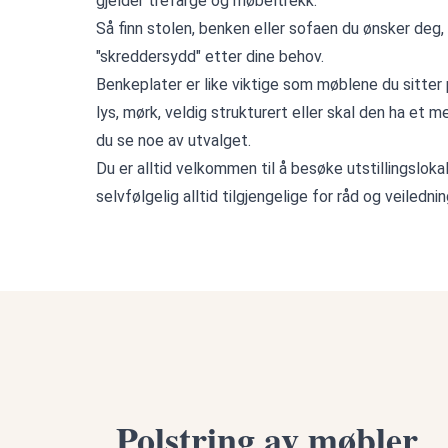
gjelder trefarge og møbeltrekk.
Så finn stolen, benken eller sofaen du ønsker deg,
"skreddersydd" etter dine behov.
Benkeplater er like viktige som møblene du sitte
lys, mørk, veldig strukturert eller skal den ha et m
du se noe av utvalget.
Du er alltid velkommen til å besøke utstillingslok
selvfølgelig alltid tilgjengelige for råd og veilednin
Polstring av møbler