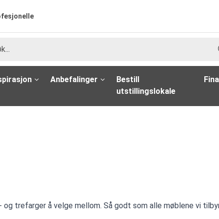
ofesjonelle
spirasjon
Anbefalinger
Bestill
Fina
utstillingslokale
f- og trefarger å velge mellom. Så godt som alle møblene vi tilby