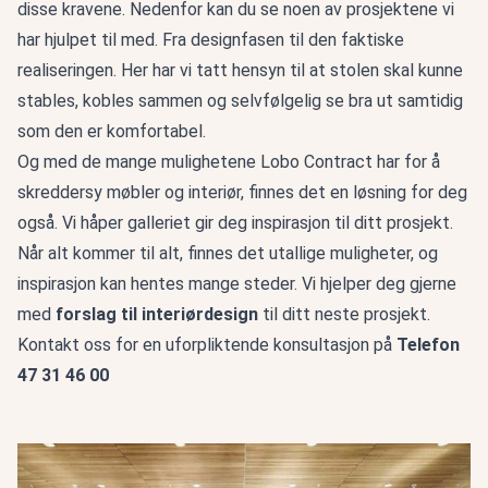
disse kravene. Nedenfor kan du se noen av prosjektene vi
har hjulpet til med. Fra designfasen til den faktiske
realiseringen. Her har vi tatt hensyn til at stolen skal kunne
stables, kobles sammen og selvfølgelig se bra ut samtidig
som den er komfortabel.
Og med de mange mulighetene Lobo Contract har for å
skreddersy møbler og interiør, finnes det en løsning for deg
også. Vi håper galleriet gir deg inspirasjon til ditt prosjekt.
Når alt kommer til alt, finnes det utallige muligheter, og
inspirasjon kan hentes mange steder. Vi hjelper deg gjerne
med
forslag til interiørdesign
til ditt neste prosjekt.
Kontakt oss for en uforpliktende konsultasjon på
Telefon
47 31 46 00
Østre Porsgrunn kirke - Norge