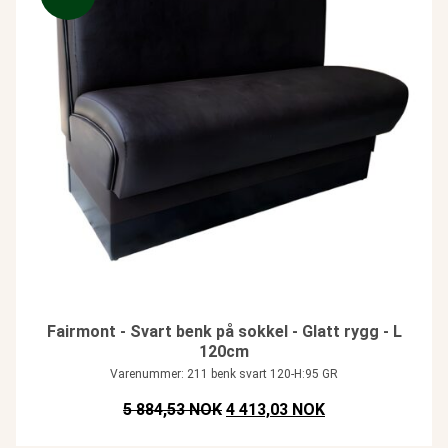
Fairmont - Svart benk på sokkel - Glatt rygg - L
120cm
Varenummer: 211 benk svart 120-H:95 GR
Opprinnelig pris var: NOK 5.884,
Nåværende pris e
5 884,53 NOK
4 413,03 NOK