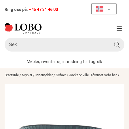
Ring oss på:
+45 47 31 46 00
Meny
Søk
Søk
Møbler, inventar og innredning for fagfolk
Startside
/
Møbler
/
Innemøbler
/
Sofaer
/
Jacksonville U-formet sofa benk