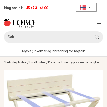
Ring oss på:
+45 47 31 46 00
Meny
Søk
Søk
Møbler, inventar og innredning for fagfolk
Startside
/
Møbler
/
Hotellmøbler
/
Koffertbenk med rygg - sammenleggbar