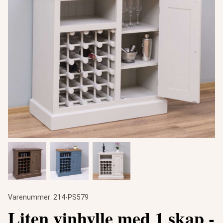
Varenummer:
214-PS579
Liten vinhylle med 1 skap -