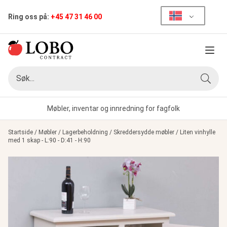
Ring oss på:
+45 47 31 46 00
Meny
Søk
Søk
Møbler, inventar og innredning for fagfolk
Startside
/
Møbler
/
Lagerbeholdning
/
Skreddersydde møbler
/
Liten vinhylle
med 1 skap - L:90 - D:41 - H:90