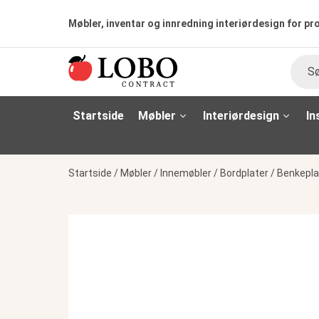
Møbler, inventar og innredning interiørdesign for pr
Søk
Startside
Møbler
Interiørdesign
In
Startside
/
Møbler
/
Innemøbler
/
Bordplater
/
Benkepla