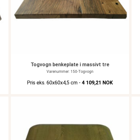
Togvogn benkeplate i massivt tre
Varenummer: 150-Togvogn
OK 732,58.
pris er: NOK 541,73.
Pris eks. 60x60x4,5 cm -
4 109,21 NOK