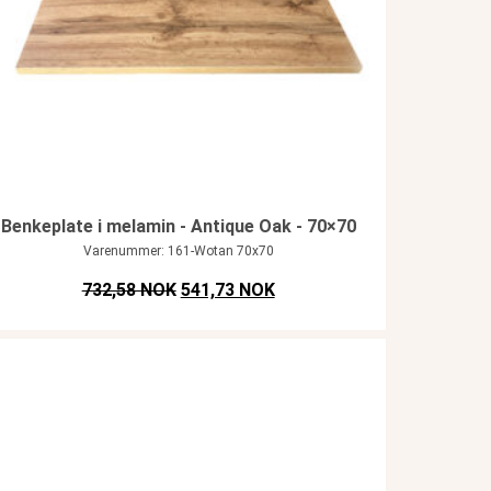
Benkeplate i melamin - Antique Oak - 70×70
Varenummer: 161-Wotan 70x70
Opprinnelig pris var: NOK 732,58.
Nåværende pris er: NOK 541
732,58 NOK
541,73 NOK