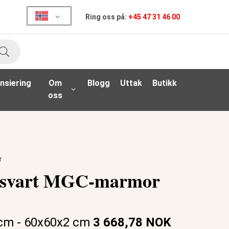
Ring oss på:
+45 47 31 46 00
Søk
nsiering
Om
Blogg
Uttak
Butikk
oss
r
i svart MGC-marmor
 cm - 60x60x2 cm
3 668,78 NOK