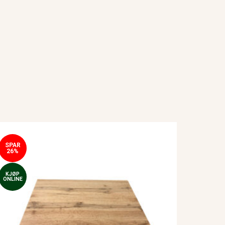
SPAR
26%
KJØP
ONLINE