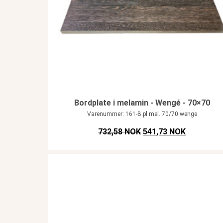
Bordplate i melamin - Wengé - 70×70
Varenummer: 161-B.pl mel. 70/70 wenge
Opprinnelig pris var: N
Nåværende 
732,58 NOK
541,73 NOK