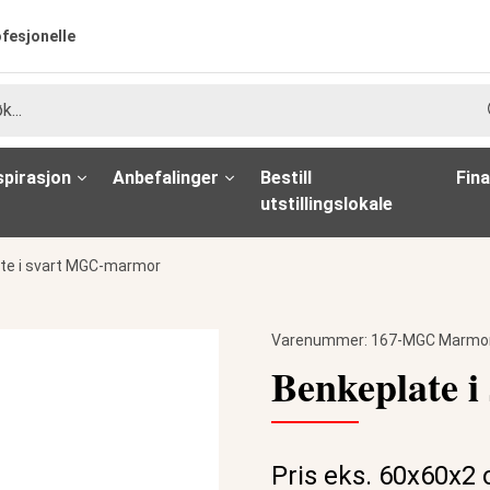
ofesjonelle
spirasjon
Anbefalinger
Bestill
Fina
utstillingslokale
te i svart MGC-marmor
Varenummer:
167-MGC Marmo
Benkeplate 
Pris eks. 60x60x2