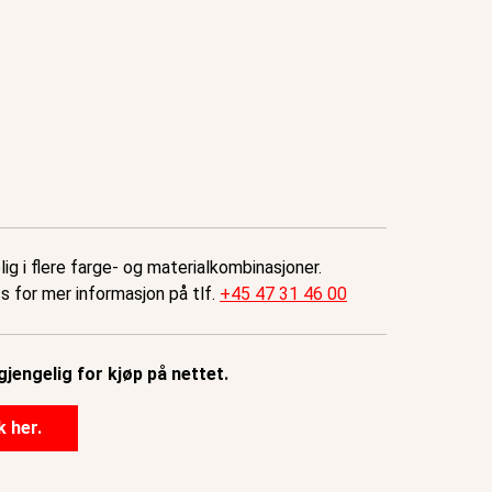
ig i flere farge- og materialkombinasjoner.
ss for mer informasjon på tlf.
+45 47 31 46 00
gjengelig for kjøp på nettet.
k her.