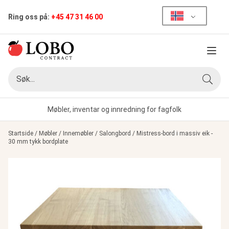
Ring oss på:
+45 47 31 46 00
Meny
Søk
Søk
Møbler, inventar og innredning for fagfolk
Startside
/
Møbler
/
Innemøbler
/
Salongbord
/
Mistress-bord i massiv eik -
30 mm tykk bordplate