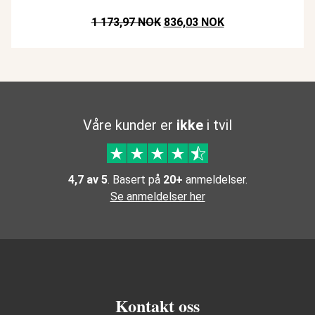
Opprinnelig pris var: NOK 1.173
Nåværende pris er
1 173,97 NOK
836,03 NOK
Våre kunder er
ikke
i tvil
4,7 av 5
. Basert på
20+
anmeldelser.
Se anmeldelser her
Kontakt oss