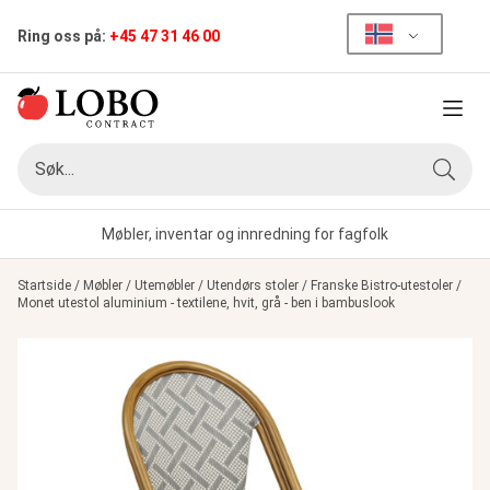
Ring oss på:
+45 47 31 46 00
Meny
Søk
Søk
Møbler, inventar og innredning for fagfolk
Startside
/
Møbler
/
Utemøbler
/
Utendørs stoler
/
Franske Bistro-utestoler
/
Monet utestol aluminium - textilene, hvit, grå - ben i bambuslook