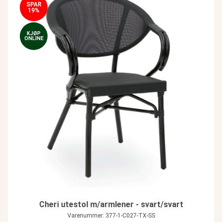
SPAR
19%
KJØP
ONLINE
Cheri utestol m/armlener - svart/svart
Varenummer: 377-1-C027-TX-SS