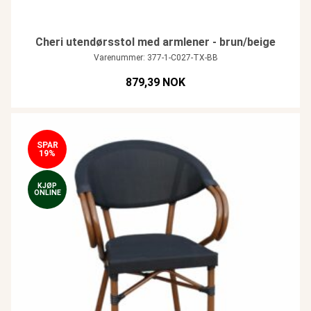
Cheri utendørsstol med armlener - brun/beige
Varenummer: 377-1-C027-TX-BB
879,39 NOK
SPAR
19%
KJØP
ONLINE