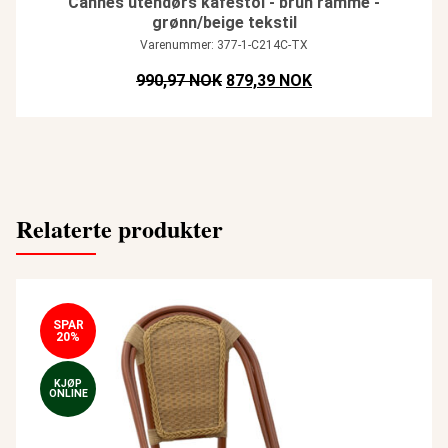
Cannes utendørs kaféstol - brun ramme -
grønn/beige tekstil
Varenummer: 377-1-C214C-TX
Opprinnelig pris var: NOK 990,97
Nåværende pris er:
990,97 NOK
879,39 NOK
Relaterte produkter
SPAR
20%
KJØP
ONLINE