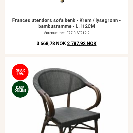
Frances utendørs sofa benk - Krem / lysegrønn -
bambusramme - L.112CM
Varenummer: 377-3-SF212-2
Opprinnelig pris var: NOK 3.668,
Nåværende pris e
3 668,78 NOK
2 787,92 NOK
SPAR
19%
KJØP
ONLINE