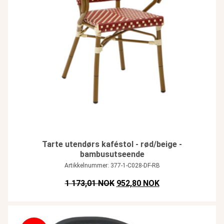
Tarte utendørs kaféstol - rød/beige -
bambusutseende
Artikkelnummer: 377-1-C028-DF-RB
Opprinnelig pris var: NOK 1.173
Nåværende pris er
1 173,01 NOK
952,80 NOK