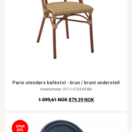
Paris utendørs kaféstol - brun / brunt understell
Varenummer: 377-1-C733-DF-BB
Opprinnelig pris var: NOK 1.099
Nåværende pris er
1 099,61 NOK
879,39 NOK
SPAR
20%