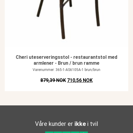
Cheri uteserveringsstol - restaurantstol med
armlener - Brun / brun ramme
Varenummer: 365-1-AS6105A-1 brun/brun
Opprinnelig pris var: NOK 879,39
Nåværende pris er:
879,39 NOK
710,56 NOK
Våre kunder er
ikke
i tvil