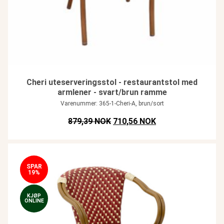
Cheri uteserveringsstol - restaurantstol med
armlener - svart/brun ramme
Varenummer: 365-1-Cheri-A, brun/sort
Opprinnelig pris var: NOK 879,39
Nåværende pris er:
879,39 NOK
710,56 NOK
SPAR
19%
KJØP
ONLINE