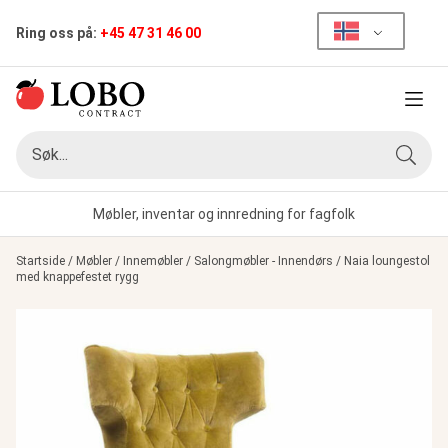
Ring oss på:
+45 47 31 46 00
Meny
Søk
Søk
Møbler, inventar og innredning for fagfolk
Startside
/
Møbler
/
Innemøbler
/
Salongmøbler - Innendørs
/
Naia loungestol
med knappefestet rygg