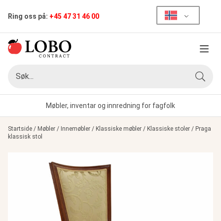
Ring oss på:
+45 47 31 46 00
Meny
Søk
Søk
Møbler, inventar og innredning for fagfolk
Startside
/
Møbler
/
Innemøbler
/
Klassiske møbler
/
Klassiske stoler
/
Praga
klassisk stol