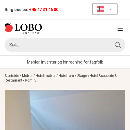
Ring oss på:
+45 47 31 46 00
Meny
Søk
Søk
Møbler, inventar og innredning for fagfolk
Startside
/
Møbler
/
Hotellmøbler
/
Hotellrom
/
Skagen Hotel Brasserie &
Restaurant - Rom. 5