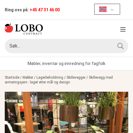
Ring oss på:
+45 47 31 46 00
Meny
Søk
Søk
Møbler, inventar og innredning for fagfolk
Startside
/
Møbler
/
Lagerbeholdning
/
Skillevegger
/
Skillevegg med
armeringsjern - laget etter mål og design