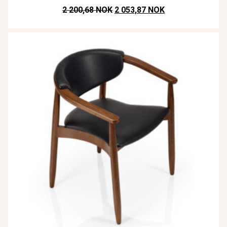
Opprinnelig pris var: NOK 2.200,
Nåværende pris e
2 200,68 NOK
2 053,87 NOK