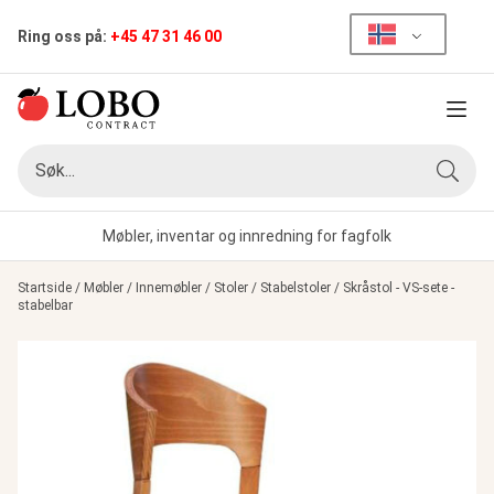
Ring oss på:
+45 47 31 46 00
Meny
Søk
Søk
Møbler, inventar og innredning for fagfolk
Startside
/
Møbler
/
Innemøbler
/
Stoler
/
Stabelstoler
/
Skråstol - VS-sete -
stabelbar