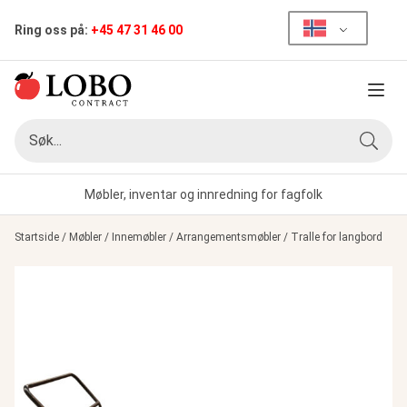
Ring oss på:
+45 47 31 46 00
Meny
Søk
Søk
Møbler, inventar og innredning for fagfolk
Startside
/
Møbler
/
Innemøbler
/
Arrangementsmøbler
/
Tralle for langbord