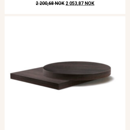
Opprinnelig pris var: NOK 2.200,
Nåværende pris e
2 200,68 NOK
2 053,87 NOK