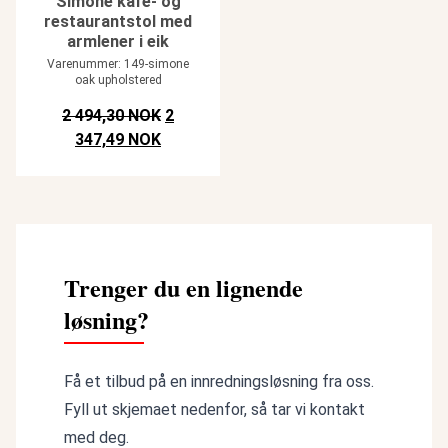
Simone kafé- og
restaurantstol med
armlener i eik
Varenummer: 149-simone
oak upholstered
Opprinnelig pris var: NOK 2.494,30.
2 494,30 NOK
2
Nåværende pris er: NOK 2.347,49.
347,49 NOK
Trenger du en lignende
løsning?
Få et tilbud på en innredningsløsning fra oss.
Fyll ut skjemaet nedenfor, så tar vi kontakt
med deg.