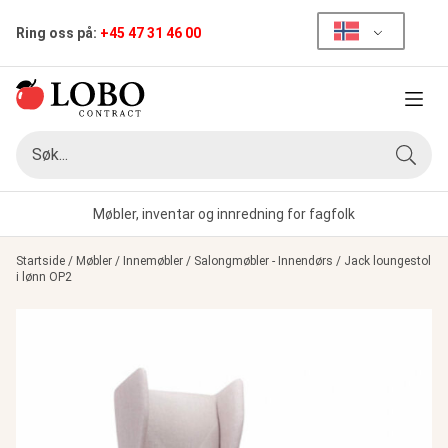
Ring oss på:
+45 47 31 46 00
Meny
Søk
Søk
Møbler, inventar og innredning for fagfolk
Startside
/
Møbler
/
Innemøbler
/
Salongmøbler - Innendørs
/
Jack loungestol
i lønn OP2