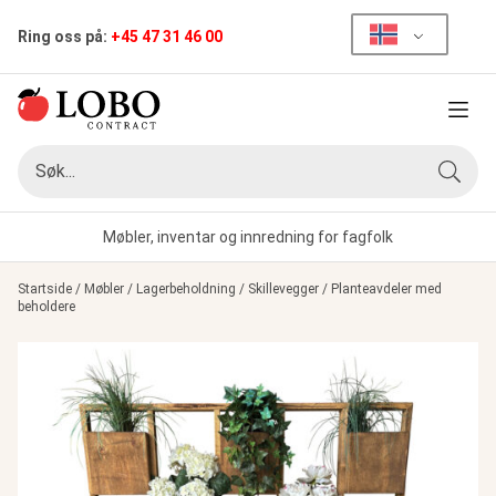
Ring oss på:
+45 47 31 46 00
Meny
Søk
Søk
Møbler, inventar og innredning for fagfolk
Startside
/
Møbler
/
Lagerbeholdning
/
Skillevegger
/
Planteavdeler med
beholdere