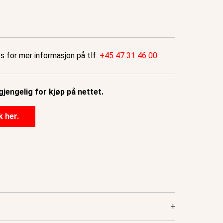
ss for mer informasjon på tlf.
+45 47 31 46 00
gjengelig for kjøp på nettet.
k her.
+