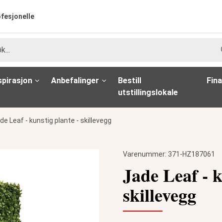
ofesjonelle
spirasjon
Anbefalinger
Bestill
Fina
utstillingslokale
de Leaf - kunstig plante - skillevegg
Varenummer:
371-HZ187061
Jade Leaf - k
skillevegg