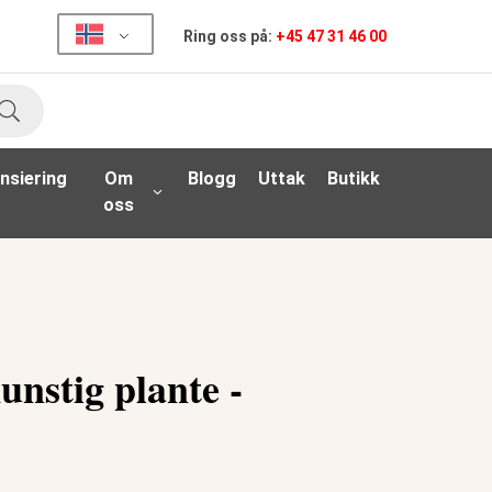
Ring oss på:
+45 47 31 46 00
Søk
nsiering
Om
Blogg
Uttak
Butikk
oss
unstig plante -