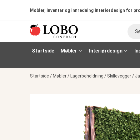
Møbler, inventar og innredning interiørdesign for pr
Søk
Startside
Møbler
Interiørdesign
In
Startside
/
Møbler
/
Lagerbeholdning
/
Skillevegger
/
Ja