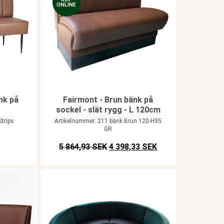
ONLINE
nk på
Fairmont - Brun bänk på
sockel - slät rygg - L 120cm
trips
Artikelnummer: 211 bänk Brun 120-H95
GR
Det ursprungliga priset var: SEK 
Det nuvarande prise
5 864,93 SEK
4 398,33 SEK