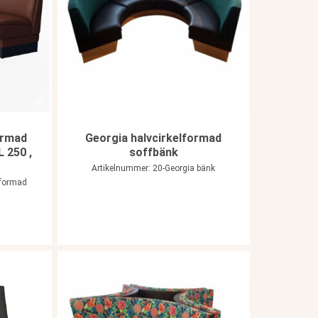
ormad
Georgia halvcirkelformad
L 250 ,
soffbänk
Artikelnummer: 20-Georgia bänk
lformad
,33.