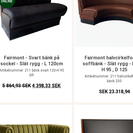
ONLINE
Fairmont - Svart bänk på
Fairmont halvcirkelf
sockel - Slät rygg - L 120cm
soffbänk - Slät rygg - 
H 95 , D 125
Artikelnummer: 211 bänk svart 120-H:95
GR
Artikelnummer: 211 halvcirke
bänk 250
Det ursprungliga priset var: SEK 5.864,93.
Det nuvarande priset är: SEK 4.398
5 864,93 SEK
4 398,33 SEK
SEK 23.318,94