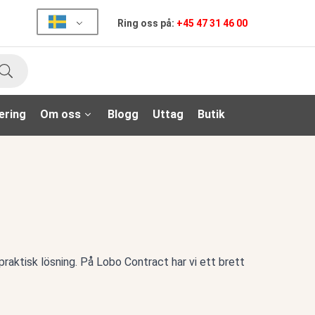
Ring oss på:
+45 47 31 46 00
Sök
ering
Om oss
Blogg
Uttag
Butik
raktisk lösning. På Lobo Contract har vi ett brett