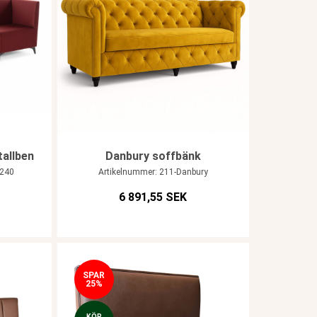
tallben
Danbury soffbänk
 240
Artikelnummer: 211-Danbury
6 891,55 SEK
SPAR
25%
KÖP