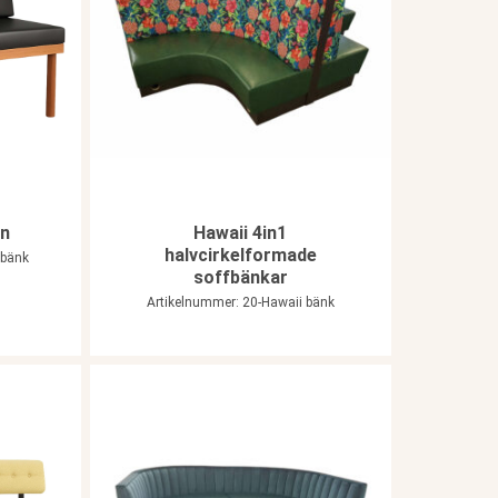
en
Hawaii 4in1
halvcirkelformade
 bänk
soffbänkar
Artikelnummer: 20-Hawaii bänk