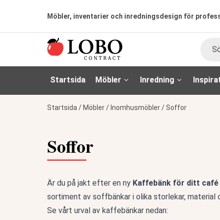
Möbler, inventarier och inredningsdesign för profes
Sök
Startsida
Möbler
Inredning
Inspira
Startsida
/
Möbler
/
Inomhusmöbler
/
Soffor
Soffor
Är du på jakt efter en ny
Kaffebänk för ditt café
sortiment av soffbänkar i olika storlekar, material 
Se vårt urval av kaffebänkar nedan: