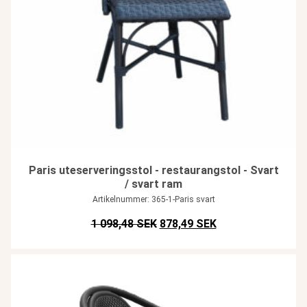
Paris uteserveringsstol - restaurangstol - Svart
/ svart ram
Artikelnummer: 365-1-Paris svart
Det ursprungliga priset var: SE
Det nuvarande pris
1 098,48 SEK
878,49 SEK