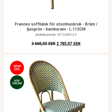
Frances soffbänk för utomhusbruk - Kräm /
ljusgrön - bamburam - L.112CM
Artikelnummer: 377-3-SF212-2
Det ursprungliga priset var: SEK
Det nuvarande pris
3 665,03 SEK
2 785,07 SEK
SPAR
25%
KÖP
ONLINE