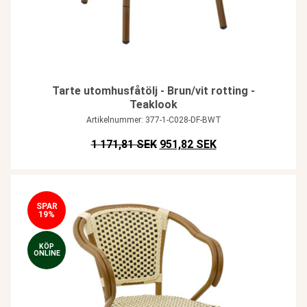
Tarte utomhusfåtölj - Brun/vit rotting -
Teaklook
Artikelnummer: 377-1-C028-DF-BWT
Det ursprungliga priset var: SE
Det nuvarande pris
1 171,81 SEK
951,82 SEK
SPAR
19%
KÖP
ONLINE