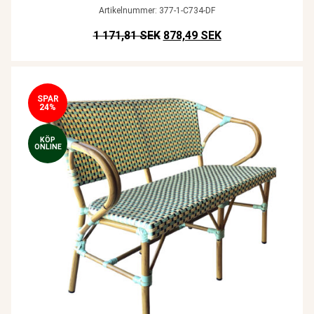
Artikelnummer: 377-1-C734-DF
Det ursprungliga priset var: SE
Det nuvarande pris
1 171,81 SEK
878,49 SEK
SPAR
24%
KÖP
ONLINE