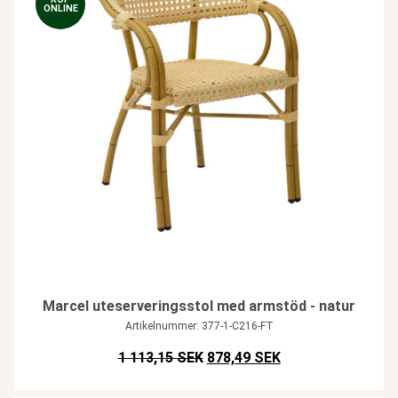
ONLINE
Marcel uteserveringsstol med armstöd - natur
Artikelnummer: 377-1-C216-FT
Det ursprungliga priset var: SE
Det nuvarande pris
1 113,15 SEK
878,49 SEK