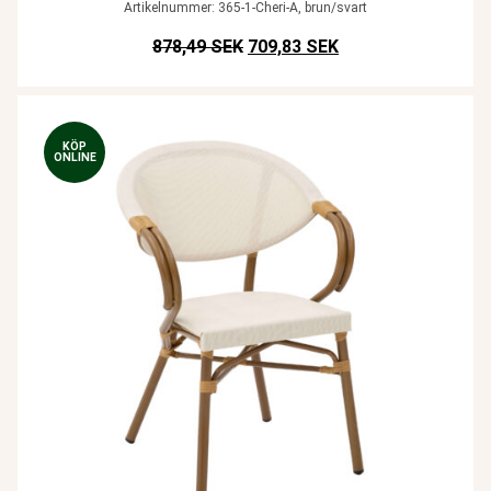
Artikelnummer: 365-1-Cheri-A, brun/svart
Det ursprungliga priset var: SEK
Det nuvarande prise
878,49 SEK
709,83 SEK
KÖP
ONLINE