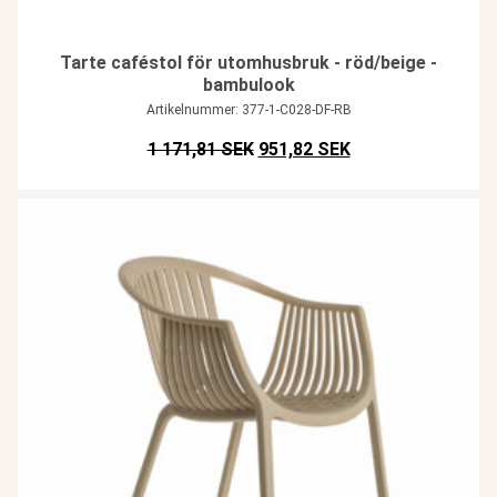
Tarte caféstol för utomhusbruk - röd/beige -
bambulook
Artikelnummer: 377-1-C028-DF-RB
Det ursprungliga priset var: SE
Det nuvarande pris
1 171,81 SEK
951,82 SEK