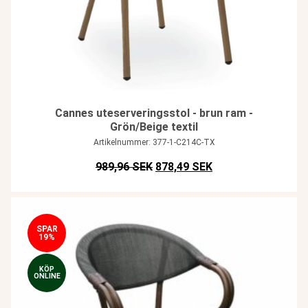
Cannes uteserveringsstol - brun ram -
Grön/Beige textil
Artikelnummer: 377-1-C214C-TX
Det ursprungliga priset var: SEK
Det nuvarande prise
989,96 SEK
878,49 SEK
SPAR
19%
KÖP
ONLINE