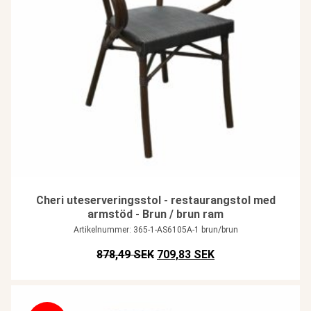
Cheri uteserveringsstol - restaurangstol med
armstöd - Brun / brun ram
Artikelnummer: 365-1-AS6105A-1 brun/brun
Det ursprungliga priset var: SEK
Det nuvarande prise
878,49 SEK
709,83 SEK