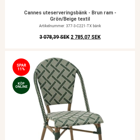
Cannes uteserveringsbänk - Brun ram -
Grön/Beige textil
Artikelnummer: 377-3-C221-TX bänk
Det ursprungliga priset var: SEK
Det nuvarande pris
3 078,39 SEK
2 785,07 SEK
SPAR
11%
KÖP
ONLINE