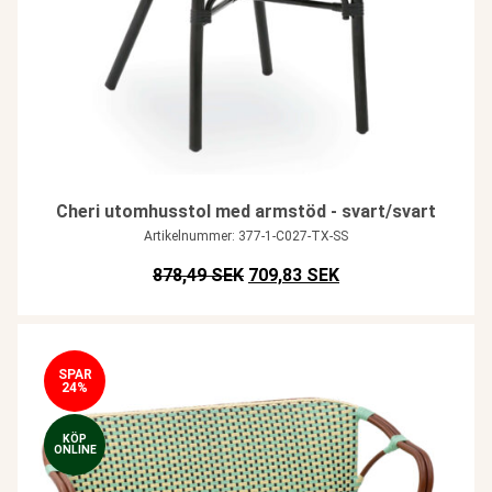
Cheri utomhusstol med armstöd - svart/svart
Artikelnummer: 377-1-C027-TX-SS
Det ursprungliga priset var: SEK
Det nuvarande prise
878,49 SEK
709,83 SEK
SPAR
24%
KÖP
ONLINE