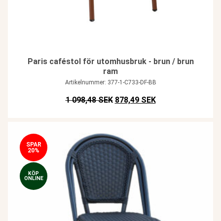
Paris caféstol för utomhusbruk - brun / brun
ram
Artikelnummer: 377-1-C733-DF-BB
Det ursprungliga priset var: SE
Det nuvarande pris
1 098,48 SEK
878,49 SEK
SPAR
20%
KÖP
ONLINE