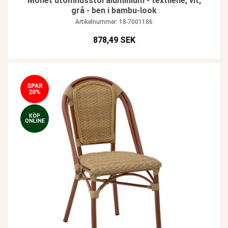
Monet utomhusstol aluminium - textilene, vit,
grå - ben i bambu-look
Artikelnummer: 18-7001186
878,49 SEK
SPAR
20%
KÖP
ONLINE