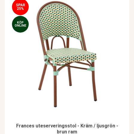
SPAR
25%
KÖP
ONLINE
Frances uteserveringsstol - Kräm / ljusgrön -
brun ram