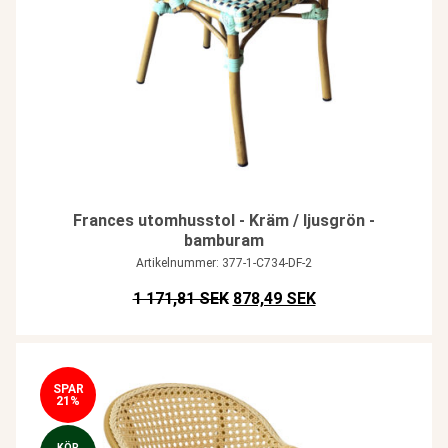
Frances utomhusstol - Kräm / ljusgrön -
bamburam
Artikelnummer: 377-1-C734-DF-2
Det ursprungliga priset var: SE
Det nuvarande pris
1 171,81 SEK
878,49 SEK
SPAR
21%
KÖP