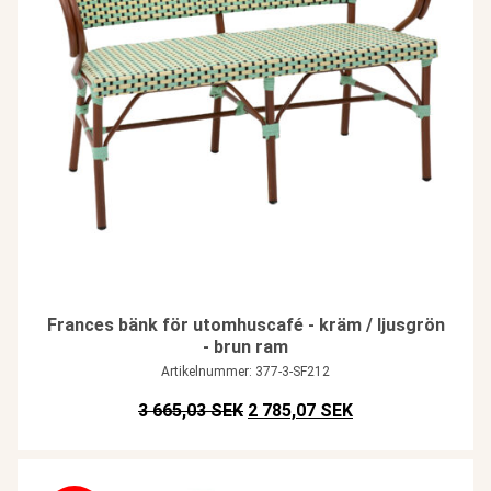
Frances bänk för utomhuscafé - kräm / ljusgrön
- brun ram
Artikelnummer: 377-3-SF212
Det ursprungliga priset var: SEK
Det nuvarande pris
3 665,03 SEK
2 785,07 SEK