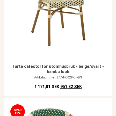
Tarte caféstol för utomhusbruk - beige/svart -
bambu look
Artikelnummer: 377-1-C028-DF-BS
Det ursprungliga priset var: SE
Det nuvarande pris
1 171,81 SEK
951,82 SEK
SPAR
19%