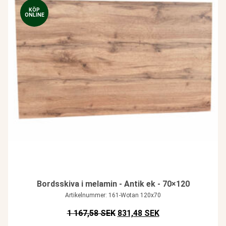
KÖP
ONLINE
Bordsskiva i melamin - Antik ek - 70×120
Artikelnummer: 161-Wotan 120x70
Det ursprungliga priset var: SE
Det nuvarande pris
1 167,58 SEK
831,48 SEK