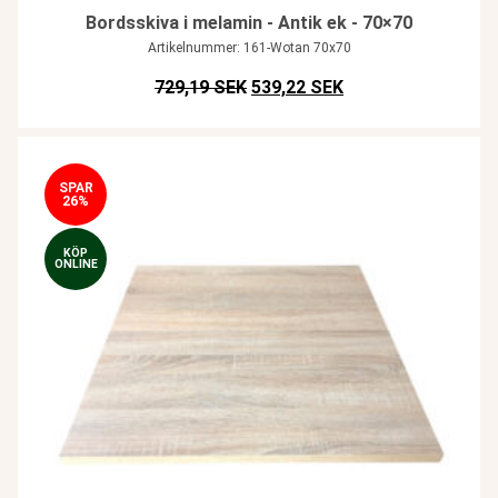
Bordsskiva i melamin - Antik ek - 70×70
Artikelnummer: 161-Wotan 70x70
Det ursprungliga priset var: SEK
Det nuvarande prise
729,19 SEK
539,22 SEK
SPAR
26%
KÖP
ONLINE