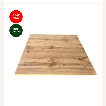
SPAR
26%
KÖP
ONLINE