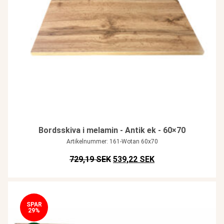
Bordsskiva i melamin - Antik ek - 60×70
Artikelnummer: 161-Wotan 60x70
Det ursprungliga priset var: SEK
Det nuvarande prise
729,19 SEK
539,22 SEK
SPAR
29%