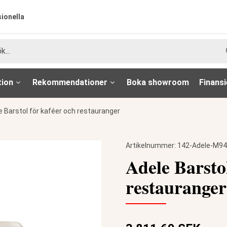
sionella
tion
Rekommendationer
Boka showroom
Finansi
e Barstol för kaféer och restauranger
Artikelnummer:
142-Adele-M9
Adele Barstol
restauranger