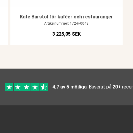
Kate Barstol för kaféer och restauranger
Artikelnummer: 172-H-0048
3 225,05 SEK
l
4,7 av 5 möjliga
. Baserat på
20+
recen