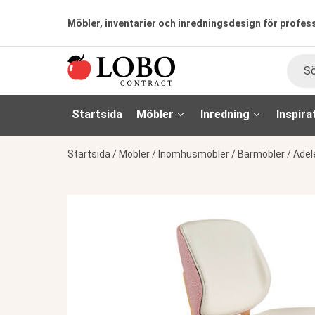
Möbler, inventarier och inredningsdesign för profes
Sök
Startsida
Möbler
Inredning
Inspira
Startsida
/
Möbler
/
Inomhusmöbler
/
Barmöbler
/
Adel