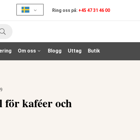
Ring oss på:
+45 47 31 46 00
Sök
ering
Om oss
Blogg
Uttag
Butik
49
 för kaféer och