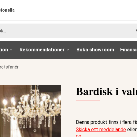
sionella
tion
Rekommendationer
Boka showroom
Finansi
lnötsfanér
Bardisk i va
Denna produkt finns i flera f
Skicka ett meddelande
eller
00