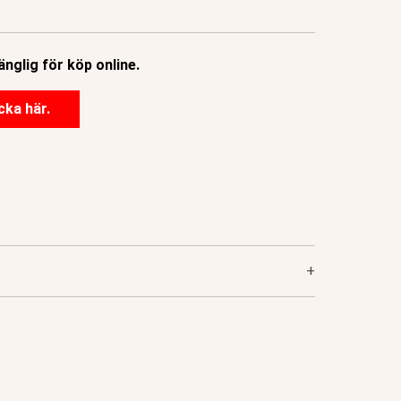
änglig för köp online.
cka här.
+