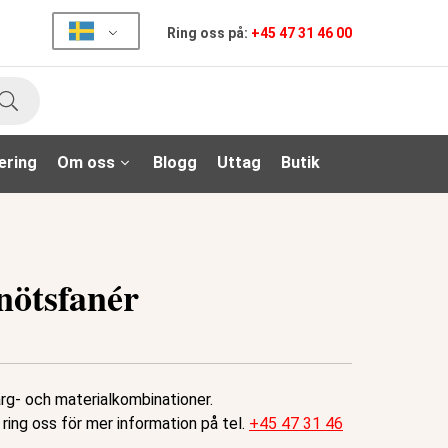
Ring oss på:
+45 47 31 46 00
Sök
ering
Om oss
Blogg
Uttag
Butik
lnötsfanér
ärg- och materialkombinationer.
 ring oss för mer information på tel.
+45 47 31 46