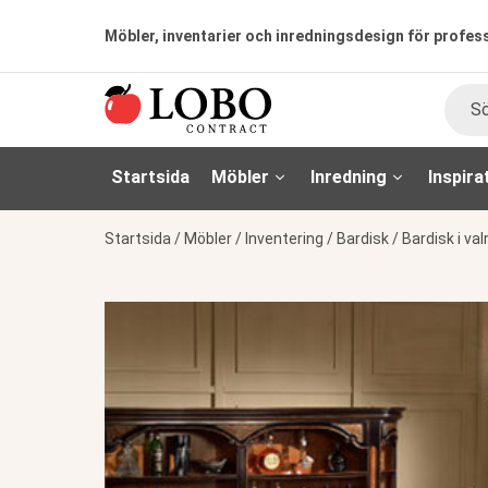
Möbler, inventarier och inredningsdesign för profes
Sök
Startsida
Möbler
Inredning
Inspira
Startsida
/
Möbler
/
Inventering
/
Bardisk
/
Bardisk i va