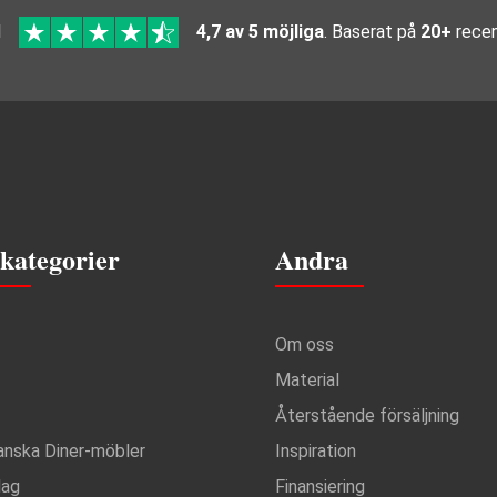
l
4,7 av 5 möjliga
. Baserat på
20+
recen
kategorier
Andra
Om oss
Material
Återstående försäljning
anska Diner-möbler
Inspiration
lag
Finansiering