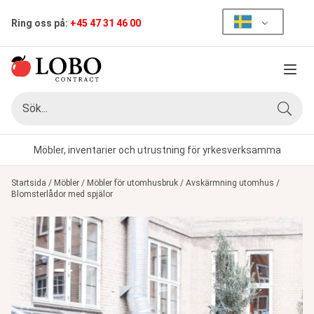
Ring oss på:
+45 47 31 46 00
Meny
Sök
Sök
Möbler, inventarier och utrustning för yrkesverksamma
Startsida
/
Möbler
/
Möbler för utomhusbruk
/
Avskärmning utomhus
/
Blomsterlådor med spjälor