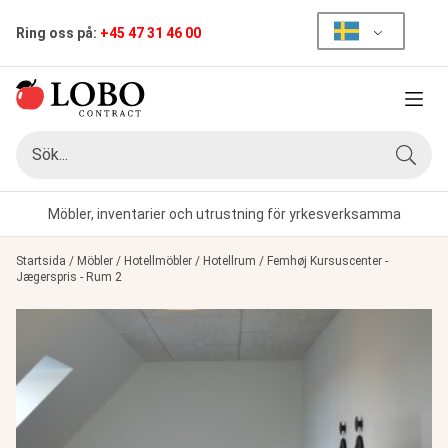
Ring oss på:
+45 47 31 46 00
Meny
Sök
Sök
Möbler, inventarier och utrustning för yrkesverksamma
Startsida
/
Möbler
/
Hotellmöbler
/
Hotellrum
/
Femhøj Kursuscenter -
Jægerspris - Rum 2