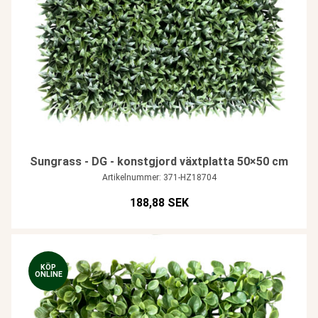
Sungrass - DG - konstgjord växtplatta 50×50 cm
Artikelnummer: 371-HZ18704
188,88 SEK
KÖP
ONLINE