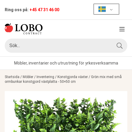
Ring oss på:
+45 47 31 46 00
Meny
Sök
Sök
Möbler, inventarier och utrustning för yrkesverksamma
Startsida
/
Möbler
/
Inventering
/
Konstgjorda växter
/
Grön mix med små
ormbunkar konstgjord växtplatta - 50×50 cm