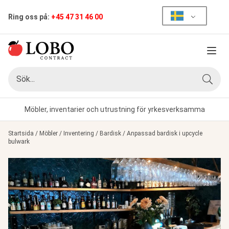
Ring oss på:
+45 47 31 46 00
Meny
Sök
Sök
Möbler, inventarier och utrustning för yrkesverksamma
Startsida
/
Möbler
/
Inventering
/
Bardisk
/
Anpassad bardisk i upcycle
bulwark