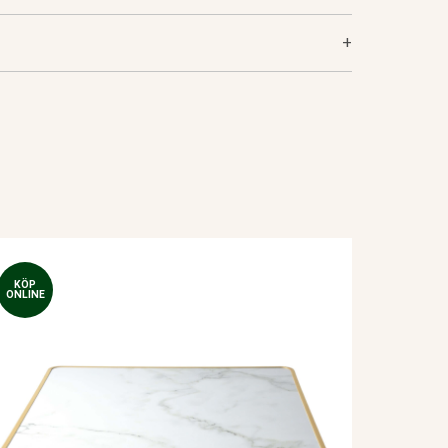
+
KÖP
ONLINE