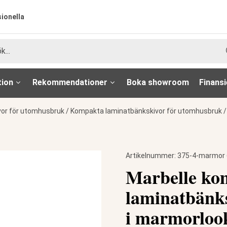
sionella
tion
Rekommendationer
Boka showroom
Finansi
vor för utomhusbruk
/
Kompakta laminatbänkskivor för utomhusbruk
Artikelnummer:
375-4-marmor 
Marbelle ko
laminatbänk
i marmorloo