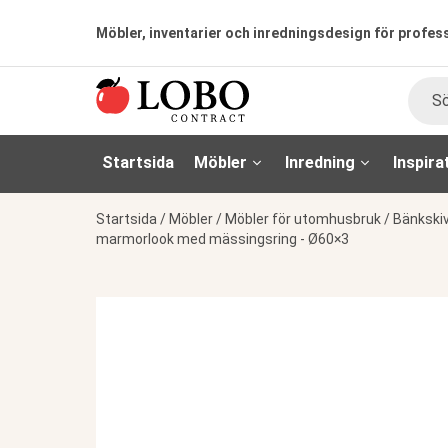
Möbler, inventarier och inredningsdesign för profes
Sök
Startsida
Möbler
Inredning
Inspira
Startsida
/
Möbler
/
Möbler för utomhusbruk
/
Bänkski
marmorlook med mässingsring - Ø60×3