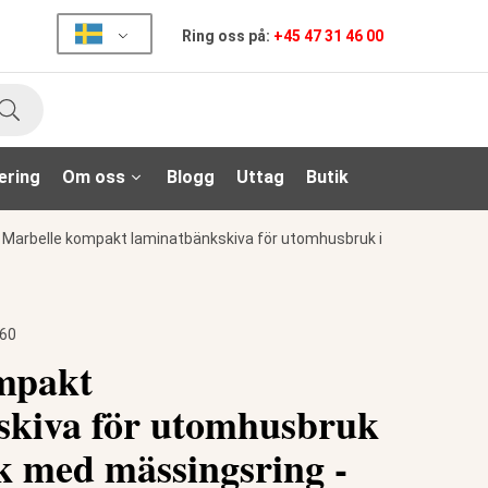
Ring oss på:
+45 47 31 46 00
Sök
ering
Om oss
Blogg
Uttag
Butik
/
Marbelle kompakt laminatbänkskiva för utomhusbruk i
60
mpakt
skiva för utomhusbruk
k med mässingsring -