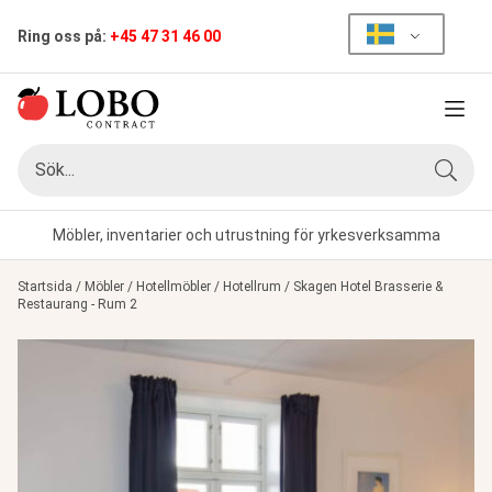
Ring oss på:
+45 47 31 46 00
Meny
Sök
Sök
Möbler, inventarier och utrustning för yrkesverksamma
Startsida
/
Möbler
/
Hotellmöbler
/
Hotellrum
/
Skagen Hotel Brasserie &
Restaurang - Rum 2