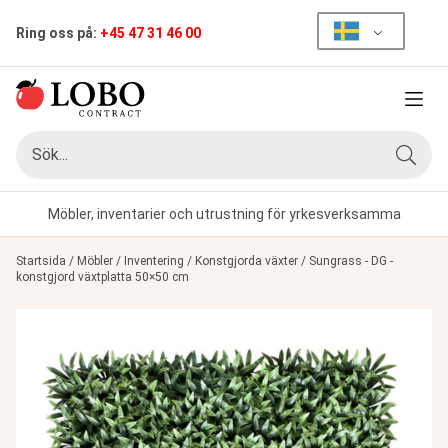
Ring oss på:
+45 47 31 46 00
Meny
Sök
Sök
Möbler, inventarier och utrustning för yrkesverksamma
Startsida
/
Möbler
/
Inventering
/
Konstgjorda växter
/
Sungrass - DG -
konstgjord växtplatta 50×50 cm