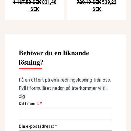
Det ursprungliga priset var: SEK 1.167,58.
Det ursprungli
1 167,58 SEK
831,48
729,19 SEK
539,22
Det nuvarande priset är: SEK 831,48.
Det nuvarande 
SEK
SEK
Behöver du en liknande
lösning?
Få en offert på en inredningslösning från oss.
Fyll i formuläret nedan så återkommer vi till
dig
Ditt namn:
*
Din e-postadress:
*