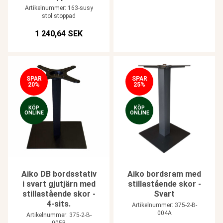
Artikelnummer: 163-susy
stol stoppad
1 240,64 SEK
SPAR
SPAR
20%
25%
KÖP
KÖP
ONLINE
ONLINE
Aiko DB bordsstativ
Aiko bordsram med
i svart gjutjärn med
stillastående skor -
stillastående skor -
Svart
4-sits.
Artikelnummer: 375-2-B-
004A
Artikelnummer: 375-2-B-
005B