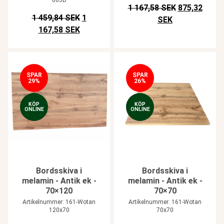
Det ursprungl
1 167,58 SEK
875,32
Det ursprungliga priset var: SEK 1.459,84
1 459,84 SEK
1
Det nuvarande 
SEK
Det nuvarande priset är: SEK 1.167,58.
167,58 SEK
SPAR
SPAR
29%
26%
KÖP
KÖP
ONLINE
ONLINE
Bordsskiva i
Bordsskiva i
melamin - Antik ek -
melamin - Antik ek -
70×120
70×70
Artikelnummer: 161-Wotan
Artikelnummer: 161-Wotan
120x70
70x70