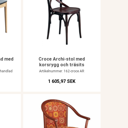
lad med
Croce Archi-stol med
korsrygg och träsits
ehandlad
Artikelnummer: 162-croce AR
1 605,97 SEK