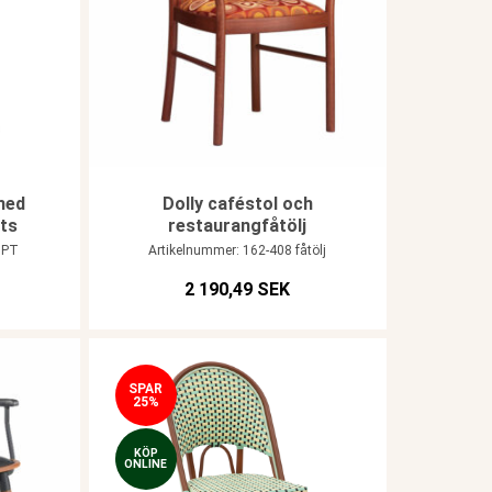
med
Dolly caféstol och
its
restaurangfåtölj
 PT
Artikelnummer: 162-408 fåtölj
2 190,49 SEK
SPAR
25%
KÖP
ONLINE