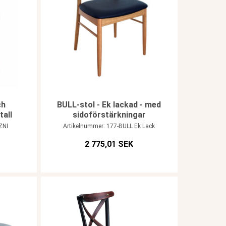
ch
BULL-stol - Ek lackad - med
tall
sidoförstärkningar
ZNI
Artikelnummer: 177-BULL Ek Lack
2 775,01 SEK