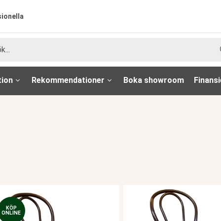
sionella
tion
Rekommendationer
Boka showroom
Finansi
KÖP
ONLINE