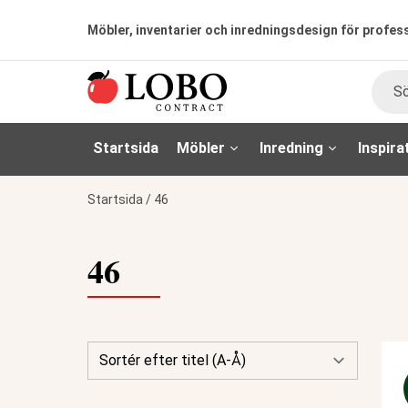
Möbler, inventarier och inredningsdesign för profes
Sök
Startsida
Möbler
Inredning
Inspira
Startsida
/
46
46