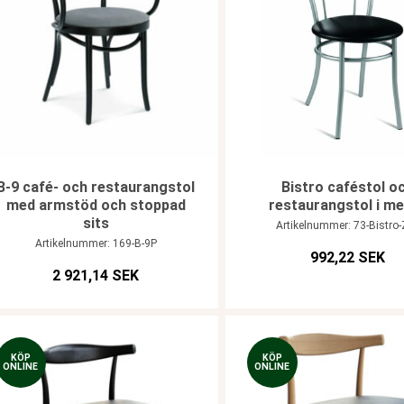
B-9 café- och restaurangstol
Bistro caféstol o
med armstöd och stoppad
restaurangstol i me
sits
Artikelnummer: 73-Bistro-
Artikelnummer: 169-B-9P
992,22 SEK
2 921,14 SEK
KÖP
KÖP
ONLINE
ONLINE