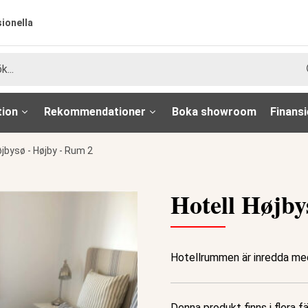
sionella
tion
Rekommendationer
Boka showroom
Finansi
øjbysø - Højby - Rum 2
Hotell Højby
Hotellrummen är inredda med
Denna produkt finns i flera f