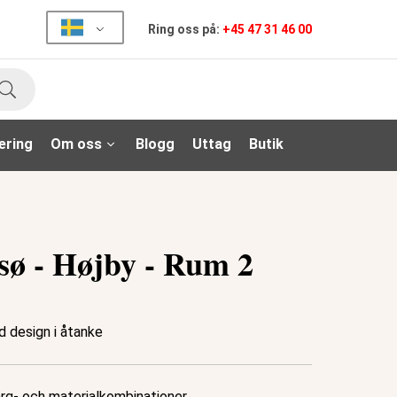
Ring oss på:
+45 47 31 46 00
Sök
ering
Om oss
Blogg
Uttag
Butik
sø - Højby - Rum 2
 design i åtanke
ärg- och materialkombinationer.