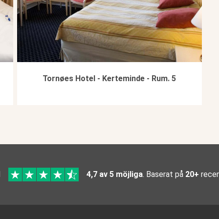
Tornøes Hotel - Kerteminde - Rum. 5
l
4,7 av 5 möjliga
. Baserat på
20+
recen