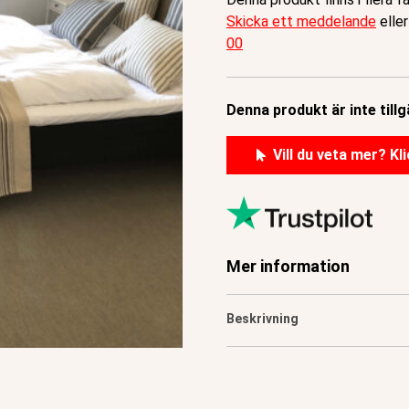
Skicka ett meddelande
eller
00
Denna produkt är inte tillg
Vill du veta mer? Kli
Mer information
Beskrivning