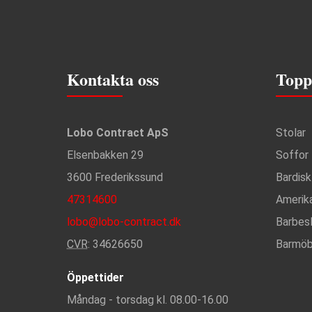
Kontakta oss
Topp
Lobo Contract ApS
Stolar
Elsenbakken 29
Soffor
3600 Frederikssund
Bardisk
47314600
Amerik
lobo@lobo-contract.dk
Barbes
CVR
: 34626650
Barmöb
Öppettider
Måndag - torsdag kl. 08.00-16.00