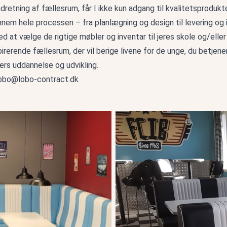
ndretning af fællesrum, får I ikke kun adgang til kvalitetsprodu
nnem hele processen – fra planlægning og design til levering og i
d at vælge de rigtige møbler og inventar til jeres skole og/elle
irerende fællesrum, der vil berige livene for de unge, du betjener
ers uddannelse og udvikling.
obo@lobo-contract.dk
Bryggens børne- & Ungdomscent