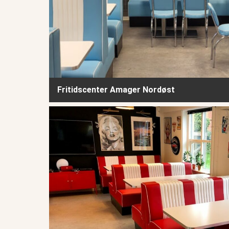
Fritidscenter Amager Nordøst
Klub Nord - afd. 1 - Hvidovre