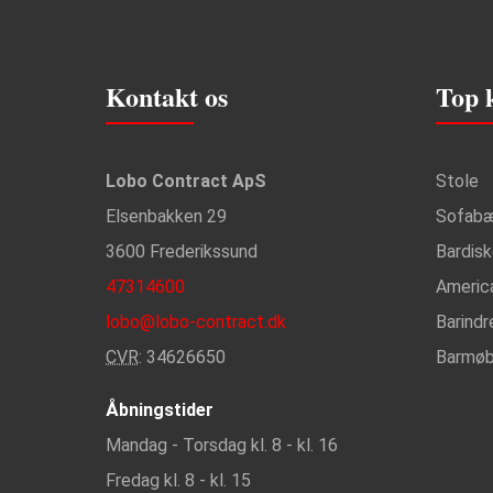
Kontakt os
Top 
Lobo Contract ApS
Stole
Elsenbakken 29
Sofab
3600 Frederikssund
Bardis
47314600
Americ
lobo@lobo-contract.dk
Barindr
CVR
: 34626650
Barmøb
Åbningstider
Mandag - Torsdag kl. 8 - kl. 16
Fredag kl. 8 - kl. 15