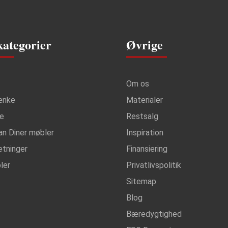
kategorier
Øvrige
Om os
ænke
Materialer
ke
Restsalg
an Diner møbler
Inspiration
etninger
Finansiering
ler
Privatlivspolitik
Sitemap
Blog
Bæredygtighed