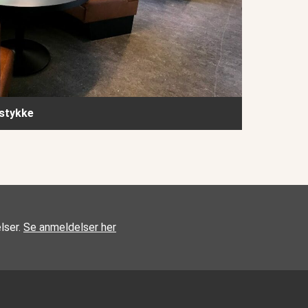
lstykke
lser.
Se anmeldelser her