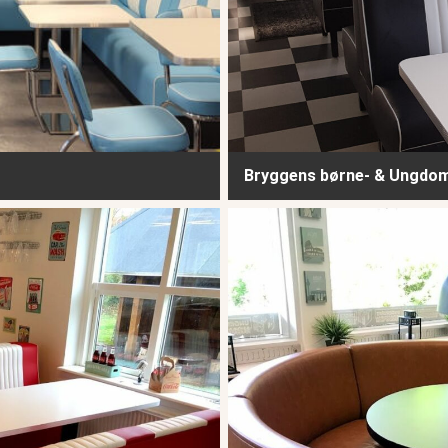
Bryggens børne- & Ungdoms
Fritidsklubben Hampen - Ølsty