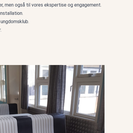
kter, men også til vores ekspertise og engagement.
nstallation.
r ungdomsklub.
.
er - København - del 2