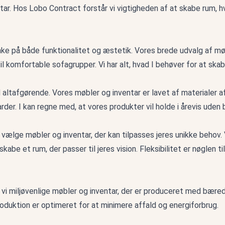
ar. Hos Lobo Contract forstår vi vigtigheden af at skabe rum, hvo
nke på både funktionalitet og æstetik. Vores brede udvalg af mø
til komfortable sofagrupper. Vi har alt, hvad I behøver for at skabe
 altafgørende. Vores møbler og inventar er lavet af materialer af 
der. I kan regne med, at vores produkter vil holde i årevis uden
t vælge møbler og inventar, der kan tilpasses jeres unikke behov.
 skabe et rum, der passer til jeres vision. Fleksibilitet er nøglen t
er vi miljøvenlige møbler og inventar, der er produceret med bær
produktion er optimeret for at minimere affald og energiforbrug.