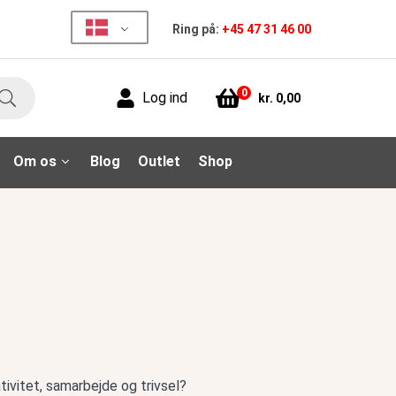
Ring på:
+45 47 31 46 00
0
Log ind
kr.
0,00
Søg
Om os
Blog
Outlet
Shop
ivitet, samarbejde og trivsel?