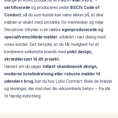
Mange af vores produkter er
FSC®- eller PEFC™-
certificerede
og produceres under
BSCI’s Code of
Conduct
, så du som kunde kan være sikker på, at dine
møbler er skabt med omtanke for mennesker og miljø.
Derudover tilbyder vi en række
egenproducerede og
specialfremstillede møbler
, udviklet i tæt dialog med
vores kunder. Det betyder, at du får mulighed for at
kombinere velkendte brands med
unikt design,
skræddersyet til dit projekt
.
Uanset om du søger
tidløst skandinavisk design,
moderne hotelindretning eller robuste møbler til
udendørs brug
, kan du hos Lobo Contract finde de brands
og løsninger, der matcher din virksomheds behov – fra idé
til færdig indretning.