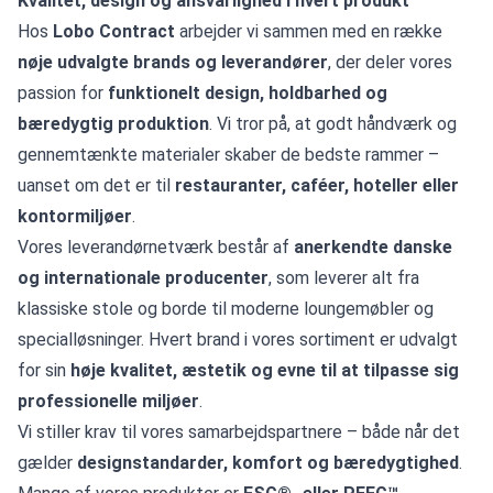
Kvalitet, design og ansvarlighed i hvert produkt
Hos
Lobo Contract
arbejder vi sammen med en række
nøje udvalgte brands og leverandører
, der deler vores
passion for
funktionelt design, holdbarhed og
bæredygtig produktion
. Vi tror på, at godt håndværk og
gennemtænkte materialer skaber de bedste rammer –
uanset om det er til
restauranter, caféer, hoteller eller
kontormiljøer
.
Vores leverandørnetværk består af
anerkendte danske
og internationale producenter
, som leverer alt fra
klassiske stole og borde til moderne loungemøbler og
specialløsninger. Hvert brand i vores sortiment er udvalgt
for sin
høje kvalitet, æstetik og evne til at tilpasse sig
professionelle miljøer
.
Vi stiller krav til vores samarbejdspartnere – både når det
gælder
designstandarder, komfort og bæredygtighed
.