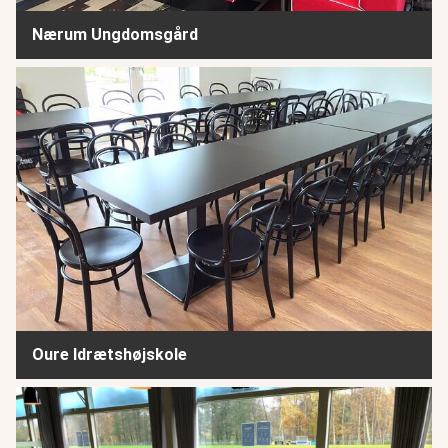
Nærum Ungdomsgård
Oure Idrætshøjskole
Oure Idrætshøjskole
Ung i Rudersdal