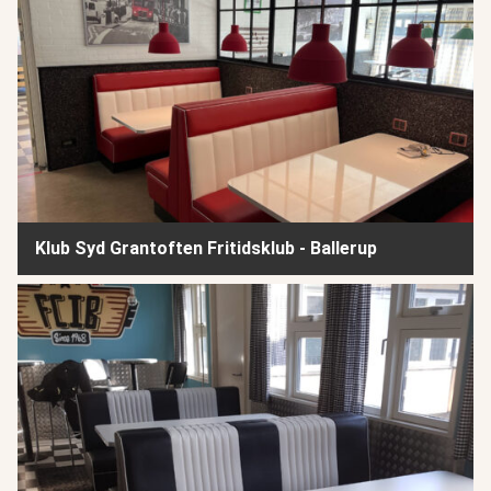
Klub Syd Grantoften Fritidsklub - Ballerup
Bryggens børne- & Ungdomscenter - København - del 2