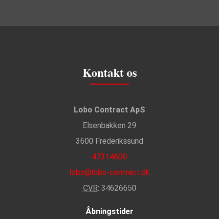
Kontakt os
Lobo Contract ApS
Elsenbakken 29
3600 Frederikssund
47314600
lobo@lobo-contract.dk
CVR
: 34626650
Åbningstider