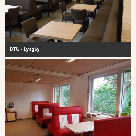
DTU - Lyngby
Brydegården - Klub Måløv