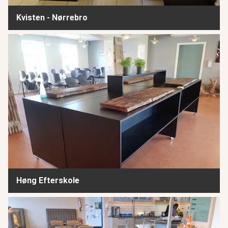
Kvisten - Nørrebro
Høng Efterskole
Høng Efterskole
Fritidscenter Tingbjerg - København