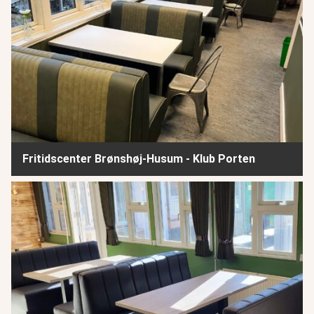
Fritidscenter Brønshøj-Husum - Klub Porten
Bryggens børne- & Ungdomscenter - København - del 3