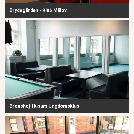
Brydegården - Klub Måløv
Brønshøj-Husum Ungdomsklub
Brønshøj-Husum Ungdomsklub
BFO Vildrosen - Skovlunde