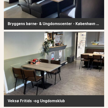
Bryggens børne- & Ungdomscenter - København - del 3
Veksø Fritids -og Ungdomsklub
Veksø Fritids -og Ungdomsklub