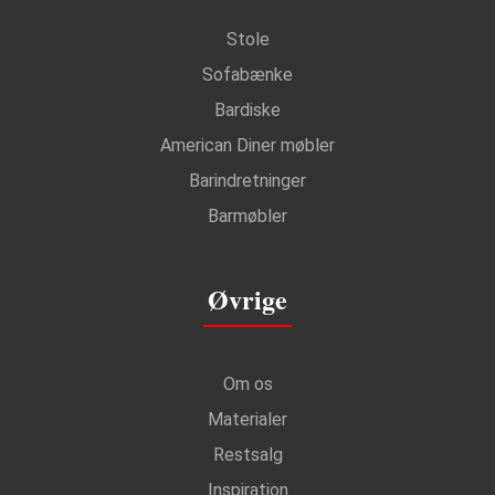
Stole
Sofabænke
Bardiske
American Diner møbler
Barindretninger
Barmøbler
Øvrige
Om os
Materialer
Restsalg
Inspiration