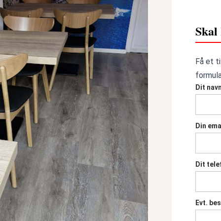
Skal 
Få et t
formula
Dit nav
Din ema
Dit tel
Evt. be