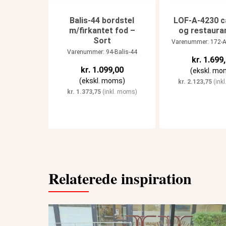
Balis-44 bordstel
LOF-A-4230 c
m/firkantet fod –
og restaura
Sort
Varenummer: 172-A
Varenummer: 94-Balis-44
kr.
1.699,
kr.
1.099,00
(ekskl. mo
(ekskl. moms)
kr.
2.123,75
(ink
kr.
1.373,75
(inkl. moms)
Relaterede inspiration
Gourmet Pizza - Birkerød