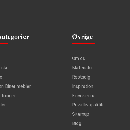
kategorier
Øvrige
Om os
ænke
Materialer
ke
Restsalg
an Diner møbler
Inspiration
etninger
Finansiering
ler
Privatlivspolitik
Sitemap
Blog