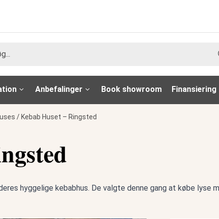
ation
Anbefalinger
Book showroom
Finansiering
ouses
/
Kebab Huset – Ringsted
ingsted
deres hyggelige kebabhus. De valgte denne gang at købe lyse møb