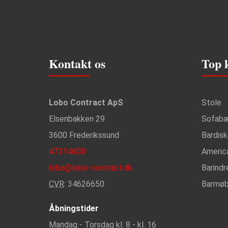
Kontakt os
Top 
Lobo Contract ApS
Stole
Elsenbakken 29
Sofab
3600 Frederikssund
Bardis
47314600
Americ
lobo@lobo-contract.dk
Barindr
CVR
: 34626650
Barmøb
Åbningstider
Mandag - Torsdag kl. 8 - kl. 16