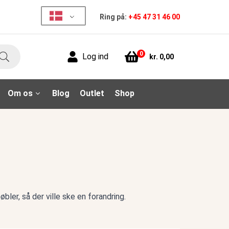
Ring på:
+45 47 31 46 00
0
Log ind
kr.
0,00
Søg
Om os
Blog
Outlet
Shop
ler, så der ville ske en forandring.