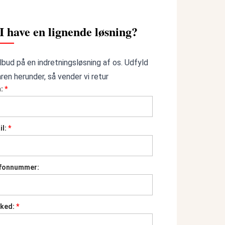
I have en lignende løsning?
ilbud på en indretningsløsning af os. Udfyld
ren herunder, så vender vi retur
n:
*
il:
*
efonnummer:
sked:
*