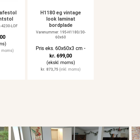
afestol
H1180 eg vintage
ntstol
look laminat
bordplade
-4230-LOF
Varenummer: 195-H1180/30-
00
60x60
ms)
Pris eks. 60x60x3 cm -
l. moms)
kr.
699,00
(ekskl. moms)
kr.
873,75
(inkl. moms)
Da Basso - Lyngby
Piz