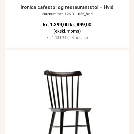
Ironica cafestol og restaurantstol – Hvid
Varenummer: 126-311035_hvid
Den oprindelige pris var: kr. 1.3
Den aktuelle pris er: 
kr.
1.399,00
kr.
899,00
(ekskl. moms)
kr.
1.123,75
(inkl. moms)