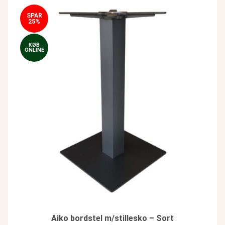
SPAR
25%
KØB
ONLINE
Aiko bordstel m/stillesko – Sort