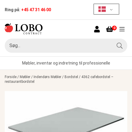
Ring på:
+45 47 31 46 00
0
Menu
Søg
Søg
Møbler, inventar og indretning til professionelle
Forside
/
Møbler
/
Indendørs Møbler
/
Bordstel
/
4362 cafebordstel –
restaurantbordstel