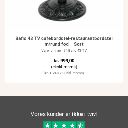
Bafio 43 TV cafebordstel-restaurantbordstel
m/rund fod – Sort
Varenummer: 94-Bafio 43 TV
kr.
999,00
(ekskl. moms)
kr.
1.248,75
(inkl. moms)
Vores kunder er
ikke
i tvivl