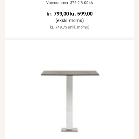
Varenummer: 375-2-B-004A
Den oprindelige pris var: kr. 799,
Den aktuelle pris er: k
kr.
799,00
kr.
599,00
(ekskl. moms)
kr.
748,75
(inkl. moms)