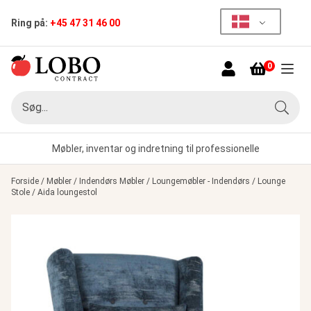
Ring på:
+45 47 31 46 00
0
Menu
Søg
Søg
Møbler, inventar og indretning til professionelle
Forside
/
Møbler
/
Indendørs Møbler
/
Loungemøbler - Indendørs
/
Lounge
Stole
/
Aida loungestol