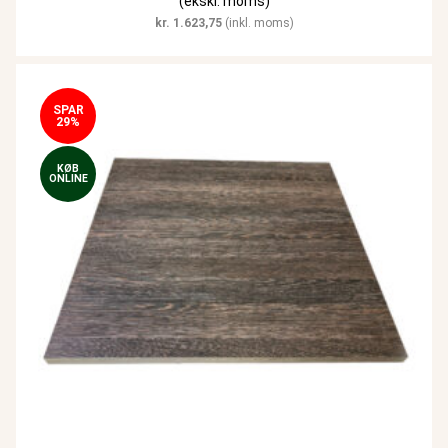
(ekskl. moms)
kr.
1.623,75
(inkl. moms)
SPAR
29%
KØB
ONLINE