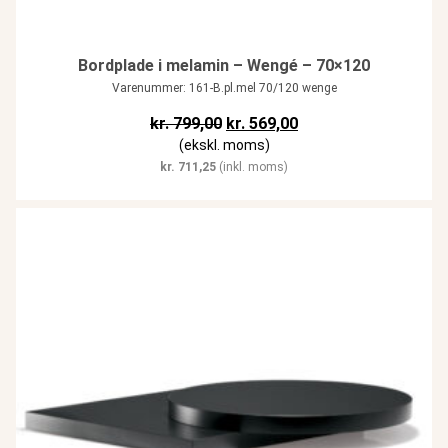
Bordplade i melamin – Wengé – 70×120
Varenummer: 161-B.pl.mel 70/120 wenge
Den oprindelige pris var: kr. 799,
Den aktuelle pris er: k
kr.
799,00
kr.
569,00
(ekskl. moms)
kr.
711,25
(inkl. moms)