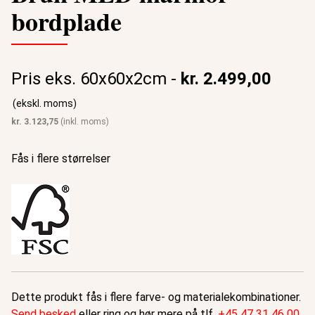
bordplade
Pris eks. 60x60x2cm -
kr.
2.499,00
(ekskl. moms)
kr.
3.123,75
(inkl. moms)
Fås i flere størrelser
Dette produkt fås i flere farve- og materialekombinationer.
Send besked
eller ring og hør mere på tlf.
+45 47 31 46 00