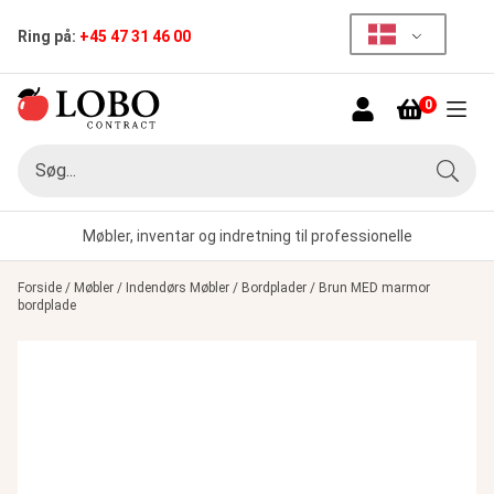
Ring på:
+45 47 31 46 00
0
Menu
Søg
Søg
Møbler, inventar og indretning til professionelle
Forside
/
Møbler
/
Indendørs Møbler
/
Bordplader
/
Brun MED marmor
bordplade