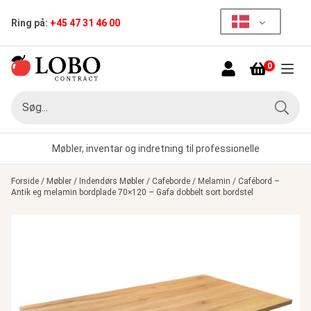
Ring på:
+45 47 31 46 00
0
Menu
Søg
Søg
Møbler, inventar og indretning til professionelle
Forside
/
Møbler
/
Indendørs Møbler
/
Cafeborde
/
Melamin
/
Cafébord –
Antik eg melamin bordplade 70×120 – Gafa dobbelt sort bordstel