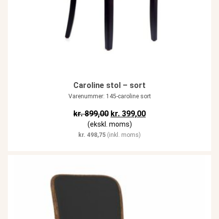
Caroline stol – sort
Varenummer: 145-caroline sort
Den oprindelige pris var: kr. 899,
Den aktuelle pris er: k
kr.
899,00
kr.
399,00
(ekskl. moms)
kr.
498,75
(inkl. moms)