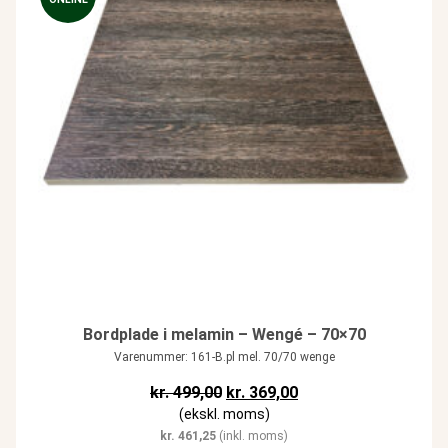
Bordplade i melamin – Wengé – 70×70
Varenummer: 161-B.pl mel. 70/70 wenge
Den oprindelige pris var: kr. 499,
Den aktuelle pris er: k
kr.
499,00
kr.
369,00
(ekskl. moms)
kr.
461,25
(inkl. moms)