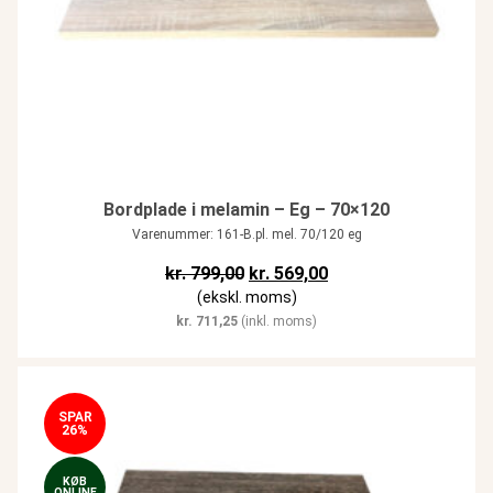
Bordplade i melamin – Eg – 70×120
Varenummer: 161-B.pl. mel. 70/120 eg
Den oprindelige pris var: kr. 799,
Den aktuelle pris er: k
kr.
799,00
kr.
569,00
(ekskl. moms)
kr.
711,25
(inkl. moms)
SPAR
26%
KØB
ONLINE