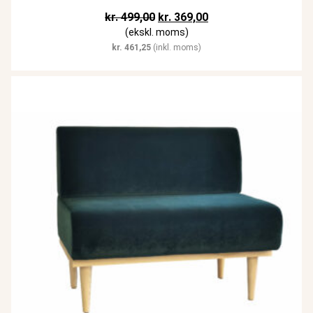
Den oprindelige pris var: kr. 499,
Den aktuelle pris er: k
kr.
499,00
kr.
369,00
(ekskl. moms)
kr.
461,25
(inkl. moms)