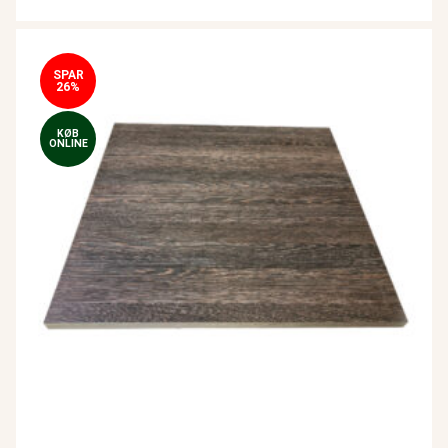
SPAR
26%
KØB
ONLINE