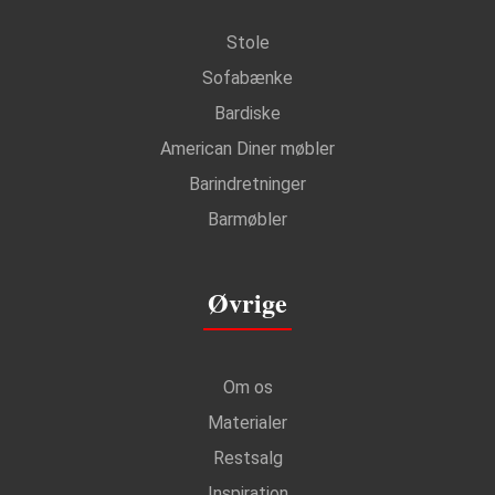
Stole
Sofabænke
Bardiske
American Diner møbler
Barindretninger
Barmøbler
Øvrige
Om os
Materialer
Restsalg
Inspiration