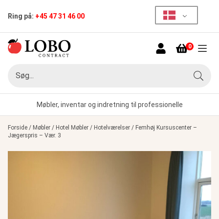
Ring på:
+45 47 31 46 00
0
Menu
Søg
Søg
Møbler, inventar og indretning til professionelle
Forside
/
Møbler
/
Hotel Møbler
/
Hotelværelser
/
Femhøj Kursuscenter –
Jægerspris – Vær. 3