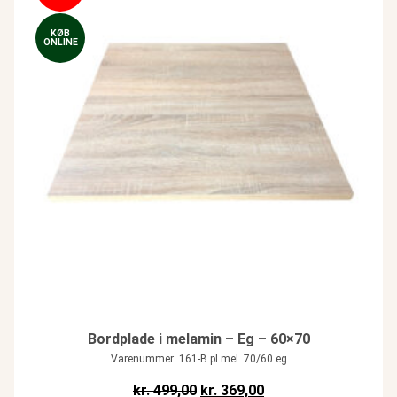
KØB
ONLINE
Bordplade i melamin – Eg – 60×70
Varenummer: 161-B.pl mel. 70/60 eg
Den oprindelige pris var: kr. 499,
Den aktuelle pris er: k
kr.
499,00
kr.
369,00