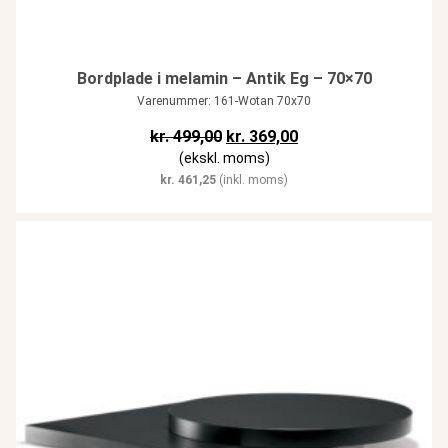
Bordplade i melamin – Antik Eg – 70×70
Varenummer: 161-Wotan 70x70
Den oprindelige pris var: kr. 499,
Den aktuelle pris er: k
kr.
499,00
kr.
369,00
(ekskl. moms)
kr.
461,25
(inkl. moms)