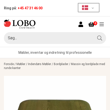
Ring på:
+45 47 31 46 00
0
Menu
Søg
Søg
Møbler, inventar og indretning til professionelle
Forside
/
Møbler
/
Indendørs Møbler
/
Bordplader
/
Massiv eg bordplade med
runde kanter