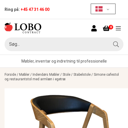
Ring på:
+45 47 31 46 00
SPAR
6%
0
Menu
Søg
Søg
Møbler, inventar og indretning til professionelle
Forside
/
Møbler
/
Indendørs Møbler
/
Stole
/
Stabelstole
/
Simone cafestol
og restaurantstol med armlæn i egetræ