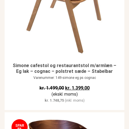
Simone cafestol og restaurantstol m/armlæn –
Eg lak – cognac – polstret sæde – Stabelbar
Varenummer: 149-simone eg ps cognac
Den oprindelige pris var: kr. 1.49
Den aktuelle pris er:
kr.
1.499,00
kr.
1.399,00
(ekskl. moms)
kr.
1.748,75
(inkl. moms)
SPAR
8%