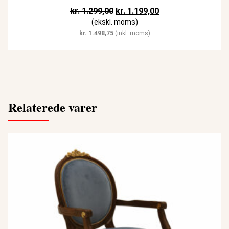
Den oprindelige pris var: kr. 1.29
Den aktuelle pris er:
kr.
1.299,00
kr.
1.199,00
(ekskl. moms)
kr.
1.498,75
(inkl. moms)
Relaterede varer