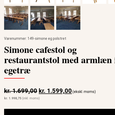
Varenummer:
149-simone eg polstret
Simone cafestol og
restaurantstol med armlæn 
egetræ
Den oprindelige pris var: kr.
Den aktuelle pri
kr.
1.699,00
kr.
1.599,00
(ekskl. moms)
kr.
1.998,75
(inkl. moms)