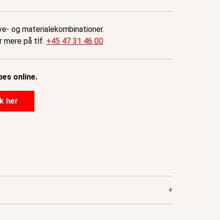
rve- og materialekombinationer.
r mere på tlf.
+45 47 31 46 00
es online.
ik her
+