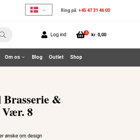
Ring på:
+45 47 31 46 00
0
Log ind
kr.
0,00
Søg
Om os
Blog
Outlet
Shop
 Brasserie &
 Vær. 8
ter ønske om design