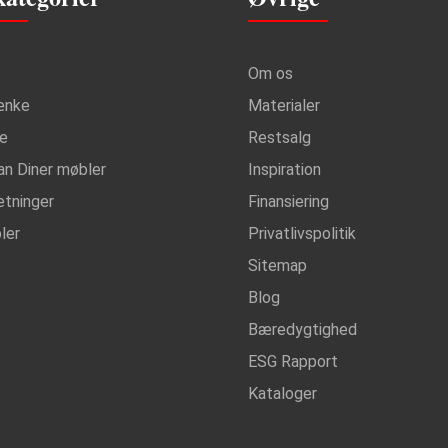
Om os
ænke
Materialer
ke
Restsalg
an Diner møbler
Inspiration
etninger
Finansiering
ler
Privatlivspolitik
Sitemap
Blog
Bæredygtighed
ESG Rapport
Kataloger