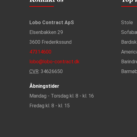
Lobo Contract ApS
Stole
Elsenbakken 29
Sofab
3600 Frederikssund
Bardis
47314600
Americ
lobo@lobo-contract.dk
Barindr
CVR
: 34626650
Barmøb
Åbningstider
Mandag - Torsdag kl. 8 - kl. 16
Fredag kl. 8 - kl. 15