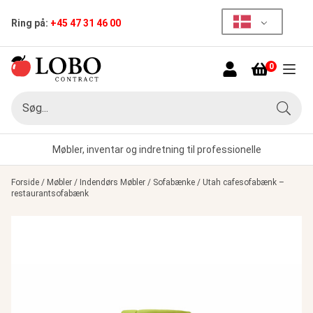
Ring på:
+45 47 31 46 00
0
Menu
Søg
Søg
Møbler, inventar og indretning til professionelle
Forside
/
Møbler
/
Indendørs Møbler
/
Sofabænke
/
Utah cafesofabænk –
restaurantsofabænk