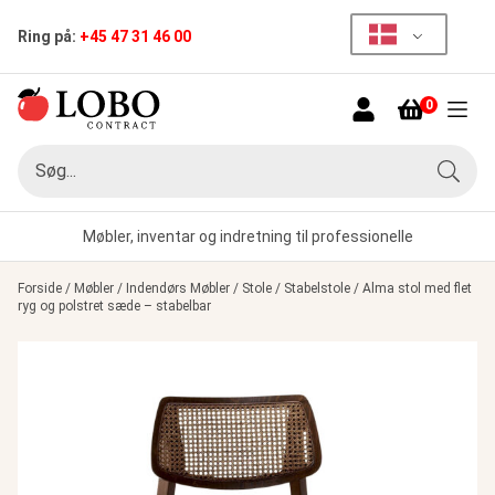
Ring på:
+45 47 31 46 00
0
Menu
Søg
Søg
Møbler, inventar og indretning til professionelle
Forside
/
Møbler
/
Indendørs Møbler
/
Stole
/
Stabelstole
/
Alma stol med flet
ryg og polstret sæde – stabelbar